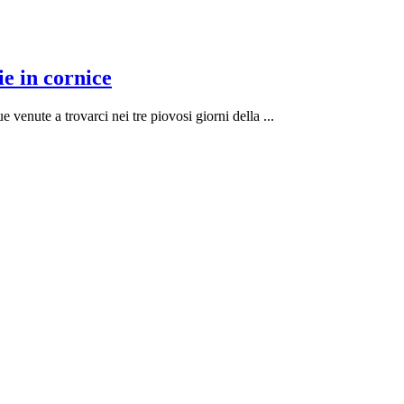
Cormons
e in cornice
–
venute a trovarci nei tre piovosi giorni della ...
Festa
dell’
Uva
2017
–
Fotografie
in
cornice