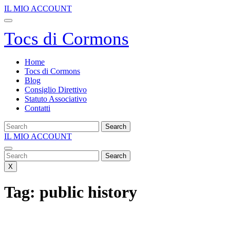
Salta
IL
IL MIO ACCOUNT
al
MIO
Apri
contenuto
ACCOUNT
menu
Tocs di Cormons
Home
Tocs di Cormons
Blog
Consiglio Direttivo
Statuto Associativo
Contatti
Search
for:
IL
IL MIO ACCOUNT
Close
MIO
Menu
Search
ACCOUNT
for:
X
Tag:
public history