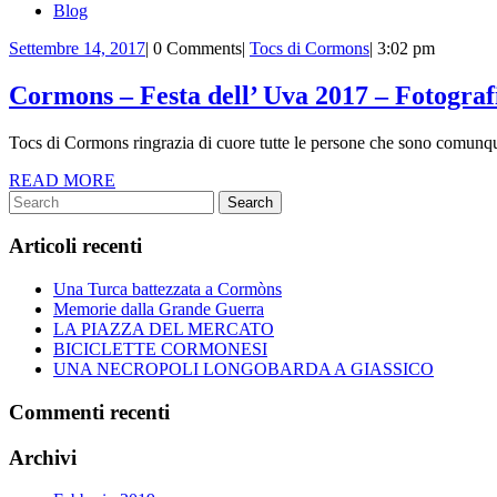
Blog
Settembre
Tocs
Settembre 14, 2017
|
0 Comments
|
Tocs di Cormons
|
3:02 pm
14,
di
2017
Cormons
Cormons – Festa dell’ Uva 2017 – Fotografi
Tocs di Cormons ringrazia di cuore tutte le persone che sono comunque 
READ
READ MORE
Search
MORE
for:
Articoli recenti
Una Turca battezzata a Cormòns
Memorie dalla Grande Guerra
LA PIAZZA DEL MERCATO
BICICLETTE CORMONESI
UNA NECROPOLI LONGOBARDA A GIASSICO
Commenti recenti
Archivi