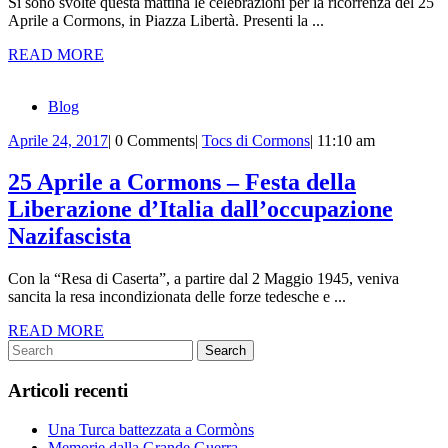
Si sono svolte questa mattina le celebrazioni per la ricorrenza del 25
25
Cormons
Aprile a Cormons, in Piazza Libertà. Presenti la ...
Aprile
READ
READ MORE
a
MORE
Cormons
Blog
–
Aprile
Tocs
Aprile 24, 2017
|
0 Comments
|
Tocs di Cormons
|
11:10 am
Foto
24,
di
e
2017
Cormons
25 Aprile a Cormons – Festa della
Video
Liberazione d’Italia dall’occupazione
25
Nazifascista
Aprile
Con la “Resa di Caserta”, a partire dal 2 Maggio 1945, veniva
a
sancita la resa incondizionata delle forze tedesche e ...
Cormons
READ
READ MORE
–
Search
MORE
for:
Festa
Articoli recenti
della
Liberazione
Una Turca battezzata a Cormòns
Memorie dalla Grande Guerra