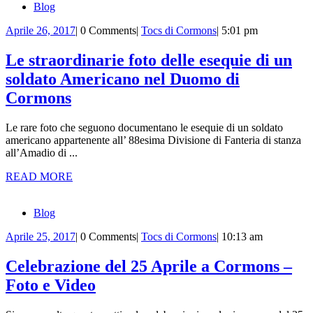
Blog
Aprile
Tocs
Aprile 26, 2017
|
0 Comments
|
Tocs di Cormons
|
5:01 pm
26,
di
2017
Cormons
Le straordinarie foto delle esequie di un
soldato Americano nel Duomo di
Le
Cormons
straordinarie
Le rare foto che seguono documentano le esequie di un soldato
foto
americano appartenente all’ 88esima Divisione di Fanteria di stanza
delle
all’Amadio di ...
esequie
READ
READ MORE
MORE
di
un
Blog
soldato
Aprile
Tocs
Aprile 25, 2017
|
0 Comments
|
Tocs di Cormons
|
10:13 am
Americano
25,
di
2017
Cormons
Celebrazione del 25 Aprile a Cormons –
nel
Celebrazione
Foto e Video
Duomo
del
di