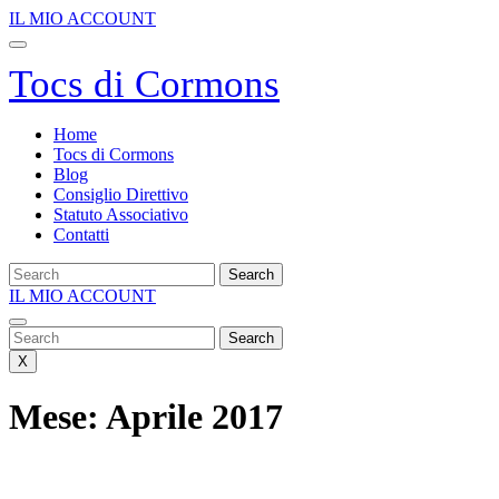
Salta
IL
IL MIO ACCOUNT
al
MIO
Apri
contenuto
ACCOUNT
menu
Tocs di Cormons
Home
Tocs di Cormons
Blog
Consiglio Direttivo
Statuto Associativo
Contatti
Search
for:
IL
IL MIO ACCOUNT
Close
MIO
Menu
Search
ACCOUNT
for:
X
Mese:
Aprile 2017