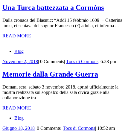
2019
Cormons
Una
Una Turca battezzata a Cormòns
Turca
Dalla cronaca del Blasutic: “Addì 15 febbraio 1609 – Catterina
battezzat
turca, et schiava del sognor Francesco (?) adulta, et inferma ...
a
READ
READ MORE
Cormòns
MORE
Blog
Novembre
Tocs
Novembre 2, 2018
|
0 Comments
|
Tocs di Cormons
|
6:28 pm
2,
di
2018
Cormons
Memorie
Memorie dalla Grande Guerra
dalla
Domani sera, sabato 3 novembre 2018, aprirà ufficialmente la
Grande
mostra realizzata sul soppalco della sala civica grazie alla
Guerra
collaborazione tra ...
READ
READ MORE
MORE
Blog
Giugno
Tocs
Giugno 18, 2018
|
0 Comments
|
Tocs di Cormons
|
10:52 am
18,
di