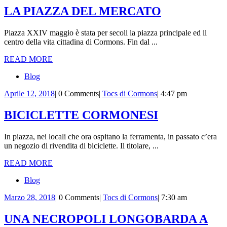
2018
Cormons
LA
LA PIAZZA DEL MERCATO
PIAZZA
Piazza XXIV maggio è stata per secoli la piazza principale ed il
DEL
centro della vita cittadina di Cormons. Fin dal ...
MERCATO
READ
READ MORE
MORE
Blog
Aprile
Tocs
Aprile 12, 2018
|
0 Comments
|
Tocs di Cormons
|
4:47 pm
12,
di
2018
Cormons
BICICLETT
BICICLETTE CORMONESI
CORMONES
In piazza, nei locali che ora ospitano la ferramenta, in passato c’era
un negozio di rivendita di biciclette. Il titolare, ...
READ
READ MORE
MORE
Blog
Marzo
Tocs
Marzo 28, 2018
|
0 Comments
|
Tocs di Cormons
|
7:30 am
28,
di
2018
Cormons
UNA NECROPOLI LONGOBARDA A