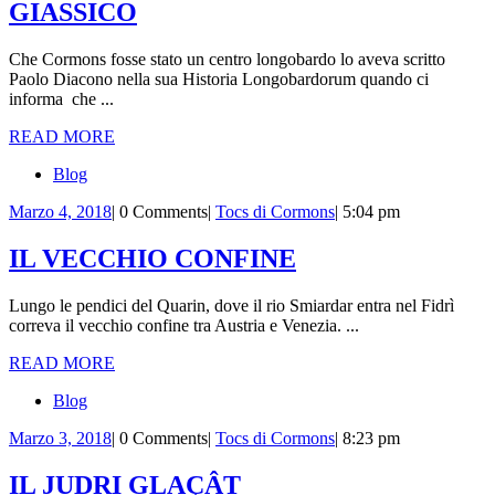
UNA
GIASSICO
NECROPOLI
Che Cormons fosse stato un centro longobardo lo aveva scritto
LONGOBARDA
Paolo Diacono nella sua Historia Longobardorum quando ci
A
informa che ...
GIASSICO
READ
READ MORE
MORE
Blog
Marzo
Tocs
Marzo 4, 2018
|
0 Comments
|
Tocs di Cormons
|
5:04 pm
4,
di
2018
Cormons
IL
IL VECCHIO CONFINE
VECCHIO
Lungo le pendici del Quarin, dove il rio Smiardar entra nel Fidrì
CONFINE
correva il vecchio confine tra Austria e Venezia. ...
READ
READ MORE
MORE
Blog
Marzo
Tocs
Marzo 3, 2018
|
0 Comments
|
Tocs di Cormons
|
8:23 pm
3,
di
2018
Cormons
IL
IL JUDRI GLAÇÂT