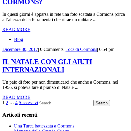
GABRIELE
CORMONS?
D’ANNUNZIO
In questi giorni è apparsa in rete una foto scattata a Cormons (circa
A
all’altezza della ferramenta) che ritrae un militare ...
CORMONS?
READ
READ MORE
MORE
Blog
Dicembre
Tocs
Dicembre 30, 2017
|
0 Comments
|
Tocs di Cormons
|
6:54 pm
30,
di
2017
Cormons
IL NATALE CON GLI AIUTI
IL
INTERNAZIONALI
NATALE
Un paio di foto per non dimenticarci che anche a Cormons, nel
CON
1956, si poteva fare il pranzo di Natale ...
GLI
READ
READ MORE
AIUTI
Paginazione
MORE
Search
1
2
…
4
Successivi
for:
INTERNAZIONALI
degli
Articoli recenti
articoli
Una Turca battezzata a Cormòns