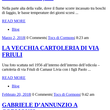
JUDRI
Nella parte alta della valle, dove il fiume scorre incassato tra boschi
GLAÇÂT
di faggio, le basse temperature dei giorni scorsi ...
READ
READ MORE
MORE
Blog
Marzo
Tocs
Marzo 2, 2018
|
0 Comments
|
Tocs di Cormons
|
8:23 am
2,
di
2018
Cormons
LA VECCHIA CARTOLERIA DI VIA
LA
FRIULI
VECCHIA
Una foto scattata nel 1956 all’interno dell’interno dell’edicola –
CARTOLERIA
cartoleria di via Friuli di Camaur Livia con i figli Paolo ...
DI
READ
READ MORE
VIA
MORE
Blog
FRIULI
Febbraio
Tocs
Febbraio 20, 2018
|
0 Comments
|
Tocs di Cormons
|
9:42 am
20,
di
2018
Cormons
GABRIELE D’ANNUNZIO A