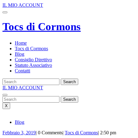
Salta
IL
IL MIO ACCOUNT
al
MIO
Apri
contenuto
ACCOUNT
menu
Tocs di Cormons
Home
Tocs di Cormons
Blog
Consiglio Direttivo
Statuto Associativo
Contatti
Search
for:
IL
IL MIO ACCOUNT
Close
MIO
Menu
Search
ACCOUNT
for:
X
Blog
Febbraio
Tocs
Febbraio 3, 2019
|
0 Comments
|
Tocs di Cormons
|
2:50 pm
3,
di